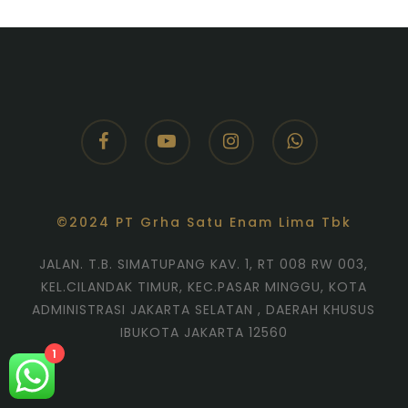
facebook
youtube
instagram
whatsapp
©2024 PT Grha Satu Enam Lima Tbk
JALAN. T.B. SIMATUPANG KAV. 1, RT 008 RW 003,
KEL.CILANDAK TIMUR, KEC.PASAR MINGGU, KOTA
ADMINISTRASI JAKARTA SELATAN , DAERAH KHUSUS
IBUKOTA JAKARTA 12560
1