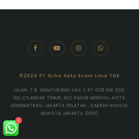
facebook
youtube
instagram
whatsapp
©2024 PT Grha Satu Enam Lima Tbk
JALAN. T.B. SIMATUPANG KAV. 1, RT 008 RW 003,
KEL.CILANDAK TIMUR, KEC.PASAR MINGGU, KOTA
ADMINISTRASI JAKARTA SELATAN , DAERAH KHUSUS
IBUKOTA JAKARTA 12560
1