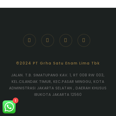
facebook
youtube
instagram
whatsapp
©2024 PT Grha Satu Enam Lima Tbk
JALAN. T.B. SIMATUPANG KAV. 1, RT 008 RW 003,
KEL.CILANDAK TIMUR, KEC.PASAR MINGGU, KOTA
ADMINISTRASI JAKARTA SELATAN , DAERAH KHUSUS
IBUKOTA JAKARTA 12560
1