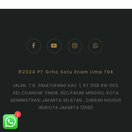
facebook
youtube
instagram
whatsapp
©2024 PT Grha Satu Enam Lima Tbk
JALAN. T.B. SIMATUPANG KAV. 1, RT 008 RW 003,
KEL.CILANDAK TIMUR, KEC.PASAR MINGGU, KOTA
ADMINISTRASI JAKARTA SELATAN , DAERAH KHUSUS
IBUKOTA JAKARTA 12560
1