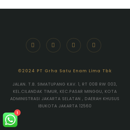
facebook
youtube
instagram
whatsapp
©2024 PT Grha Satu Enam Lima Tbk
JALAN. T.B. SIMATUPANG KAV. 1, RT 008 RW 003,
KEL.CILANDAK TIMUR, KEC.PASAR MINGGU, KOTA
ADMINISTRASI JAKARTA SELATAN , DAERAH KHUSUS
IBUKOTA JAKARTA 12560
1