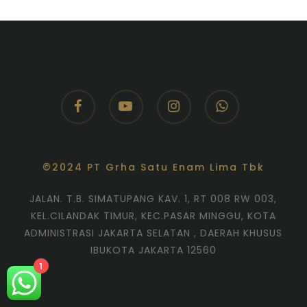
facebook
youtube
instagram
whatsapp
©2024 PT Grha Satu Enam Lima Tbk
JALAN. T.B. SIMATUPANG KAV. 1, RT 008 RW 003,
KEL.CILANDAK TIMUR, KEC.PASAR MINGGU, KOTA
ADMINISTRASI JAKARTA SELATAN , DAERAH KHUSUS
IBUKOTA JAKARTA 12560
1