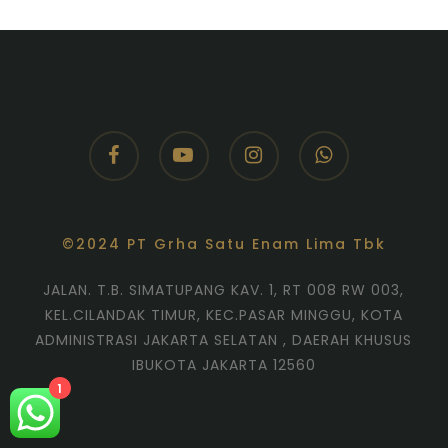
facebook
youtube
instagram
whatsapp
©2024 PT Grha Satu Enam Lima Tbk
JALAN. T.B. SIMATUPANG KAV. 1, RT 008 RW 003,
KEL.CILANDAK TIMUR, KEC.PASAR MINGGU, KOTA
ADMINISTRASI JAKARTA SELATAN , DAERAH KHUSUS
IBUKOTA JAKARTA 12560
1