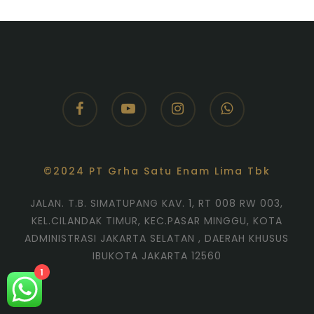
facebook
youtube
instagram
whatsapp
©2024 PT Grha Satu Enam Lima Tbk
JALAN. T.B. SIMATUPANG KAV. 1, RT 008 RW 003,
KEL.CILANDAK TIMUR, KEC.PASAR MINGGU, KOTA
ADMINISTRASI JAKARTA SELATAN , DAERAH KHUSUS
IBUKOTA JAKARTA 12560
1