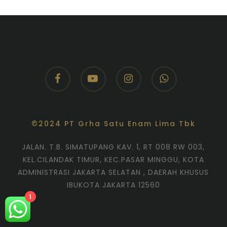
facebook
youtube
instagram
whatsapp
©2024 PT Grha Satu Enam Lima Tbk
JALAN. T.B. SIMATUPANG KAV. 1, RT 008 RW 003,
KEL.CILANDAK TIMUR, KEC.PASAR MINGGU, KOTA
ADMINISTRASI JAKARTA SELATAN , DAERAH KHUSUS
IBUKOTA JAKARTA 12560
1