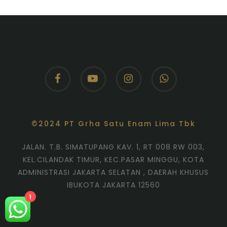
facebook
youtube
instagram
whatsapp
©2024 PT Grha Satu Enam Lima Tbk
JALAN. T.B. SIMATUPANG KAV. 1, RT 008 RW 003,
KEL.CILANDAK TIMUR, KEC.PASAR MINGGU, KOTA
ADMINISTRASI JAKARTA SELATAN , DAERAH KHUSUS
IBUKOTA JAKARTA 12560
1