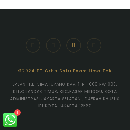
facebook
youtube
instagram
whatsapp
©2024 PT Grha Satu Enam Lima Tbk
JALAN. T.B. SIMATUPANG KAV. 1, RT 008 RW 003,
KEL.CILANDAK TIMUR, KEC.PASAR MINGGU, KOTA
ADMINISTRASI JAKARTA SELATAN , DAERAH KHUSUS
IBUKOTA JAKARTA 12560
1