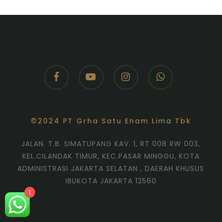
facebook
youtube
instagram
whatsapp
©2024 PT Grha Satu Enam Lima Tbk
JALAN. T.B. SIMATUPANG KAV. 1, RT 008 RW 003,
KEL.CILANDAK TIMUR, KEC.PASAR MINGGU, KOTA
ADMINISTRASI JAKARTA SELATAN , DAERAH KHUSUS
IBUKOTA JAKARTA 12560
1