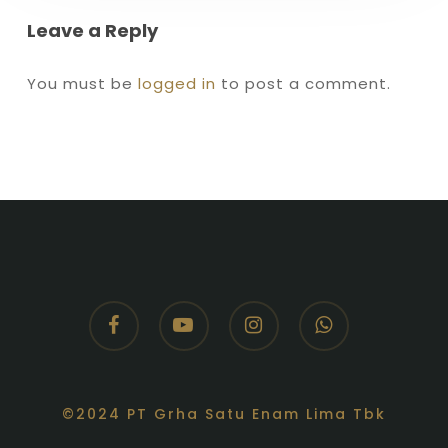
Leave a Reply
You must be
logged in
to post a comment.
facebook
youtube
instagram
whatsapp
©2024 PT Grha Satu Enam Lima Tbk