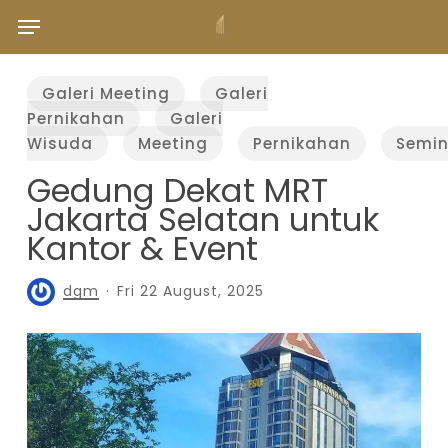
Skip
Menu
to
main
content
Galeri Meeting
Galeri
Pernikahan
Galeri
Wisuda
Meeting
Pernikahan
Semin
Gedung Dekat MRT
Jakarta Selatan untuk
Kantor & Event
dgm
Fri 22 August, 2025