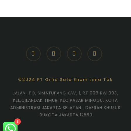
facebook
youtube
instagram
whatsapp
©2024 PT Grha Satu Enam Lima Tbk
JALAN. T.B. SIMATUPANG KAV. 1, RT 008 RW 003,
KEL.CILANDAK TIMUR, KEC.PASAR MINGGU, KOTA
ADMINISTRASI JAKARTA SELATAN , DAERAH KHUSUS
IBUKOTA JAKARTA 12560
1