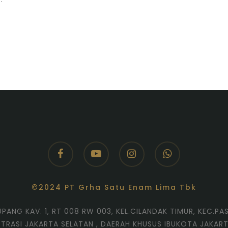
facebook
youtube
instagram
whatsapp
©2024 PT Grha Satu Enam Lima Tbk
TUPANG KAV. 1, RT 008 RW 003, KEL.CILANDAK TIMUR, KEC.P
STRASI JAKARTA SELATAN , DAERAH KHUSUS IBUKOTA JAKART