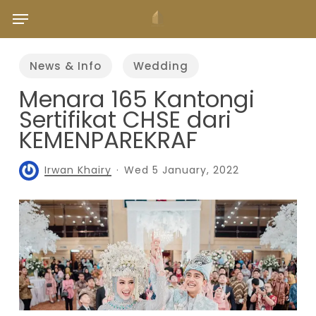
Skip
Menu
to
main
content
News & Info
Wedding
Menara 165 Kantongi
Sertifikat CHSE dari
KEMENPAREKRAF
Irwan Khairy
Wed 5 January, 2022