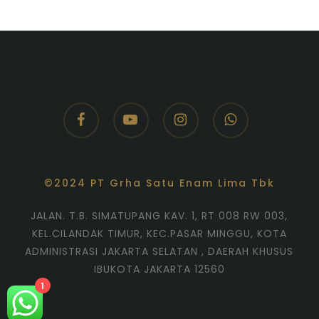
facebook
youtube
instagram
whatsapp
©2024 PT Grha Satu Enam Lima Tbk
JALAN. T.B. SIMATUPANG KAV. 1, RT 008 RW 003,
KEL.CILANDAK TIMUR, KEC.PASAR MINGGU, KOTA
ADMINISTRASI JAKARTA SELATAN , DAERAH KHUSUS
IBUKOTA JAKARTA 12560
1